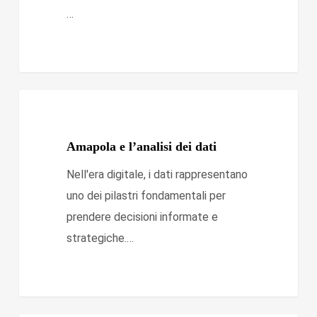
…
Amapola
Monitoraggio e valutazione
e
l’analisi
Amapola e l’analisi dei dati
dei
Nell'era digitale, i dati rappresentano
dati
uno dei pilastri fondamentali per
prendere decisioni informate e
strategiche.…