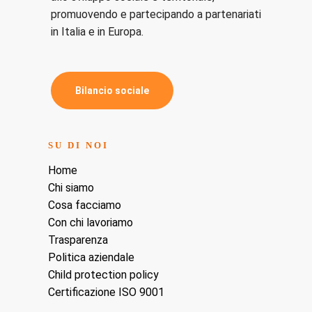
promuovendo e partecipando a partenariati
in Italia e in Europa.
B
i
l
a
n
c
i
o
s
o
c
i
a
l
e
SU DI NOI
Home
Chi siamo
Cosa facciamo
Con chi lavoriamo
Trasparenza
Politica aziendale
Child protection policy
Certificazione ISO 9001