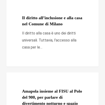
Il
Assistenza tecnica agli enti locali
diritto
all’inclusione
Il diritto all’inclusione e alla casa
e
nel Comune di Milano
alla
Il diritto alla casa è uno dei diritti
casa
universali. Tuttavia, l’accesso alla
nel
casa per le…
Comune
di
Milano
Amapola
Ricerca e formazione
insieme
al
Amapola insieme al FISU al Polo
FISU
del 900, per parlare di
divertimento notturno e spazio
al