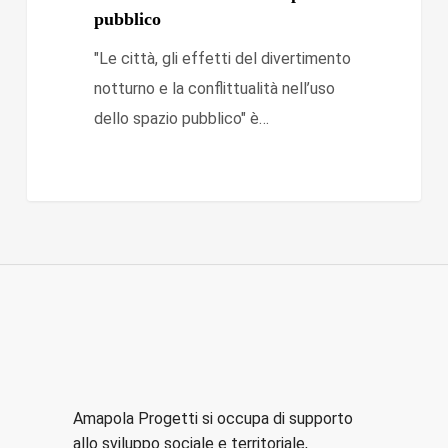
pubblico
Polo
del
"Le città, gli effetti del divertimento
900,
notturno e la conflittualità nell’uso
per
dello spazio pubblico" è…
parlare
di
divertimento
notturno
e
spazio
pubblico
Amapola Progetti si occupa di supporto
allo sviluppo sociale e territoriale,