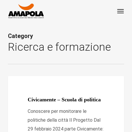
Skip
Menu
to
main
content
Category
Ricerca e formazione
Civicamente
Ricerca e formazione
–
Scuola
Civicamente – Scuola di politica
di
Conoscere per monitorare le
politica
politiche della città Il Progetto Dal
29 febbraio 2024 parte Civicamente: