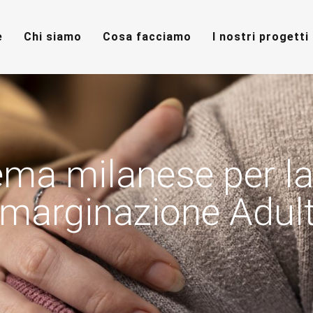
e
Chi siamo
Cosa facciamo
I nostri progetti
tema milanese per l
marginazione Adul