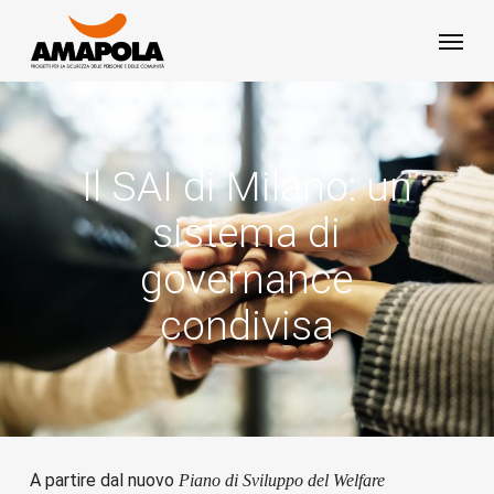
Skip
Menu
to
main
content
Il SAI di Milano: un
sistema di
governance
condivisa
A partire dal nuovo
Piano di Sviluppo del Welfare