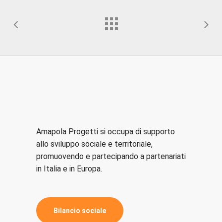
Amapola Progetti si occupa di supporto
allo sviluppo sociale e territoriale,
promuovendo e partecipando a partenariati
in Italia e in Europa.
B
i
l
a
n
c
i
o
s
o
c
i
a
l
e