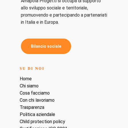
Amapola Progetti si occupa di supporto
allo sviluppo sociale e territoriale,
promuovendo e partecipando a partenariati
in Italia e in Europa.
B
i
l
a
n
c
i
o
s
o
c
i
a
l
e
SU DI NOI
Home
Chi siamo
Cosa facciamo
Con chi lavoriamo
Trasparenza
Politica aziendale
Child protection policy