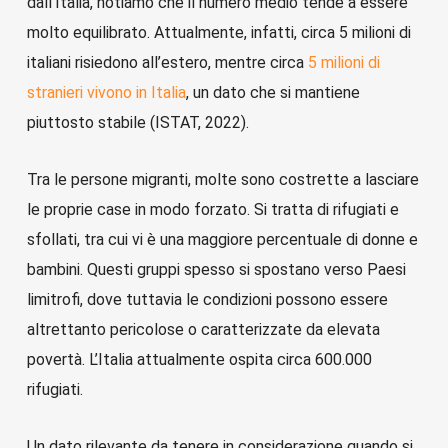
dall’Italia, notiamo che il numero medio tende a essere
molto equilibrato. Attualmente, infatti, circa 5 milioni di
italiani risiedono all’estero, mentre
circa
5 milioni di
stranieri vivono in Italia
, un dato che si mantiene
piuttosto stabile (ISTAT, 2022).
Tra le persone migranti, molte sono costrette a lasciare
le proprie case in modo forzato. Si tratta di rifugiati e
sfollati, tra cui vi è una maggiore percentuale di donne e
bambini. Questi gruppi spesso si spostano verso Paesi
limitrofi, dove tuttavia le condizioni possono essere
altrettanto pericolose o caratterizzate da elevata
povertà. L’Italia attualmente ospita circa 600.000
rifugiati.
Un dato rilevante da tenere in considerazione quando si