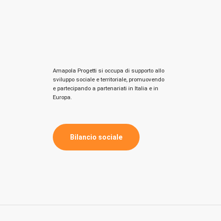
Amapola Progetti si occupa di supporto allo
sviluppo sociale e territoriale, promuovendo
e partecipando a partenariati in Italia e in
Europa.
B
i
l
a
n
c
i
o
s
o
c
i
a
l
e