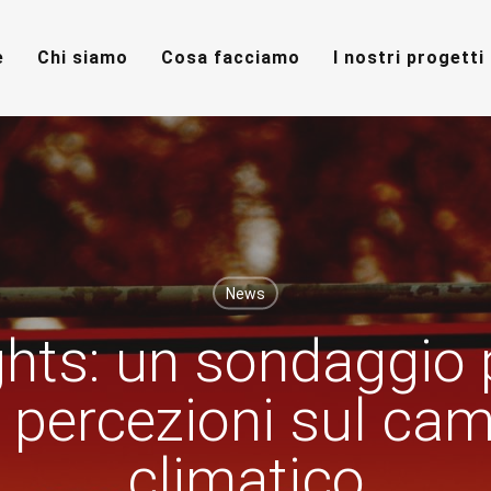
e
Chi siamo
Cosa facciamo
I nostri progetti
News
hts: un sondaggio 
e percezioni sul c
climatico