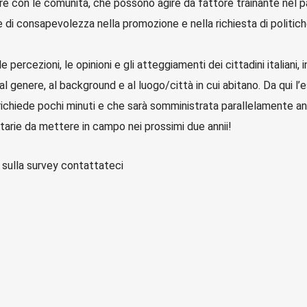
are con le comunità, che possono agire da fattore trainante nel pa
ne di consapevolezza nella promozione e nella richiesta di politich
e percezioni, le opinioni e gli atteggiamenti dei cittadini italiani, 
l genere, al background e al luogo/città in cui abitano. Da qui l’e
ichiede pochi minuti e che sarà somministrata parallelamente anch
oritarie da mettere in campo nei prossimi due annii!
o sulla survey contattateci