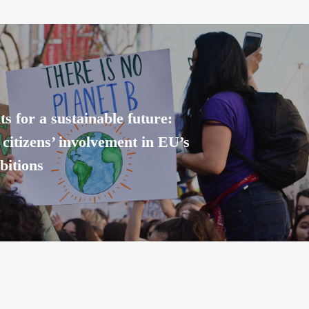
s for a sustainable future:
citizens’ involvement in EU’s
bitions