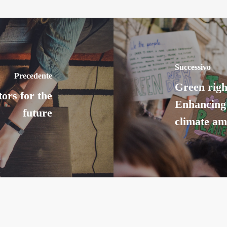
Successivo
Precedente
Green right
ors for the
Enhancing 
future
climate am